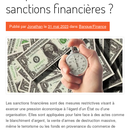
solutions
sanctions financières ?
de
paiement »
Publié par
Jonathan
le
31 mai 2023
dans
Banque/Finance
Les sanctions financières sont des mesures restrictives visant à
exercer une pression économique à l’égard d’un État ou d’une
organisation. Elles sont appliquées pour faire face à des actes comme
le blanchiment d’argent, la vente d’armes de destruction massive,
même le terrorisme ou les fonds en provenance du commerce de