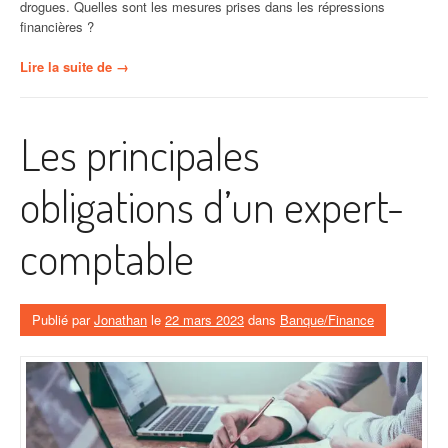
drogues. Quelles sont les mesures prises dans les répressions
financières ?
« En
Lire la suite de
→
quoi
consistent
les
Les principales
sanctions
financières
? »
obligations d’un expert-
comptable
Publié par
Jonathan
le
22 mars 2023
dans
Banque/Finance