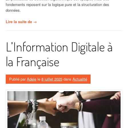
fondements reposent sur la logique pure et la structuration des
données.
« Moteurs
Lire la suite de
→
de
réponse
:
L’Information Digitale à
comment
dicter
ses
la Française
sources
aux
intelligences
artificielles
Publié par
Adele
le
8 juillet 2025
dans
Actualité
? »