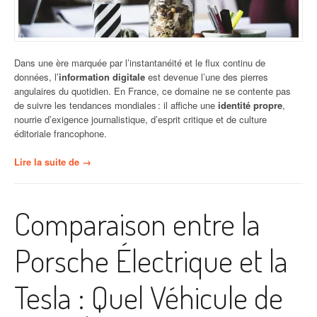
Dans une ère marquée par l’instantanéité et le flux continu de
données, l’
information digitale
est devenue l’une des pierres
angulaires du quotidien. En France, ce domaine ne se contente pas
de suivre les tendances mondiales : il affiche une
identité propre
,
nourrie d’exigence journalistique, d’esprit critique et de culture
éditoriale francophone.
« L’Information
Lire la suite de
→
Digitale
à
la
Comparaison entre la
Française »
Porsche Électrique et la
Tesla : Quel Véhicule de