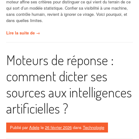
moteur affine ses critères pour distinguer ce qui vient du terrain de ce
qui sort d’un modèle statistique. Confier sa visibilité à une machine,
sans contrôle humain, revient à ignorer ce virage. Voici pourquoi, et
dans quelles limites.
« Pourquoi
Lire la suite de
→
ne
pas
faire
Moteurs de réponse :
confiance
à
l’IA
comment dicter ses
pour
rédiger
sources aux intelligences
vos
contenus
SEO »
artificielles ?
Publié par
Adele
le
26 février 2026
dans
Technologie