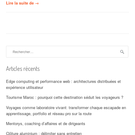
« La
Lire la suite de
→
vanille
de
Madagascar :
la
meilleure
nourriture
pour
Rechercher :
les
enfants »
Articles récents
Edge computing et performance web : architectures distribuées et
expérience utilisateur
Tourisme Maroc : pourquoi cette destination séduit les voyageurs ?
Voyages comme laboratoire vivant: transformer chaque escapade en
apprentissage, portfolio et réseau pro sur la route
Mentorys, coaching d’affaires et de dirigeants
Clôture aluminium : délimiter sans entretien