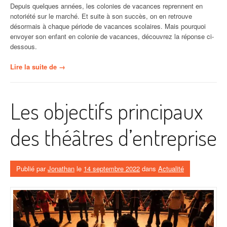
Depuis quelques années, les colonies de vacances reprennent en
notoriété sur le marché. Et suite à son succès, on en retrouve
désormais à chaque période de vacances scolaires. Mais pourquoi
envoyer son enfant en colonie de vacances, découvrez la réponse ci-
dessous.
« Pourquoi
Lire la suite de
→
envoyer
son
enfant
Les objectifs principaux
en
colo
? »
des théâtres d’entreprise
Publié par
Jonathan
le
14 septembre 2022
dans
Actualité