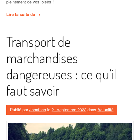
pleinement de vos loisirs !
« Pourquoi
Lire la suite de
→
se
tourner
vers
Transport de
Destinéa
Accessoires
pour
marchandises
les
équipements
dangereuses : ce qu’il
de
votre
van
faut savoir
? »
Publié par
Jonathan
le
21 septembre 2022
dans
Actualité