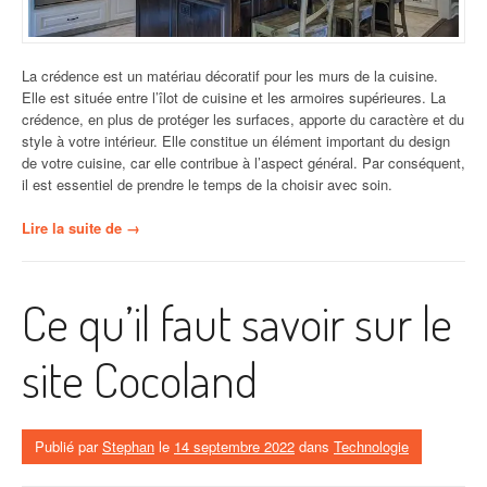
La crédence est un matériau décoratif pour les murs de la cuisine.
Elle est située entre l’îlot de cuisine et les armoires supérieures. La
crédence, en plus de protéger les surfaces, apporte du caractère et du
style à votre intérieur. Elle constitue un élément important du design
de votre cuisine, car elle contribue à l’aspect général. Par conséquent,
il est essentiel de prendre le temps de la choisir avec soin.
« Crédence
Lire la suite de
→
de
cuisine :
astuces
Ce qu’il faut savoir sur le
pour
faire
le
site Cocoland
bon
choix »
Publié par
Stephan
le
14 septembre 2022
dans
Technologie