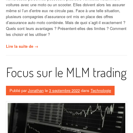
voitures avec une moto ou un scooter. Elles doivent alors les assurer
même si l’un d’entre eux ne circule pas. Face à une telle situation,
plusieurs compagnies d’assurance ont mis en place des offres
d’assurance auto moto combinée. Mais de quoi s’agit-il exactement ?
Quels sont leurs avantages ? Présentent-elles des limites ? Comment
les choisir et les utiliser ?
« Assurance
Lire la suite de
→
auto
moto
combinée :
Focus sur le MLM trading
définition,
avantages
et
critères
Publié par
Jonathan
le
3 septembre 2022
dans
Technologie
de
choix »