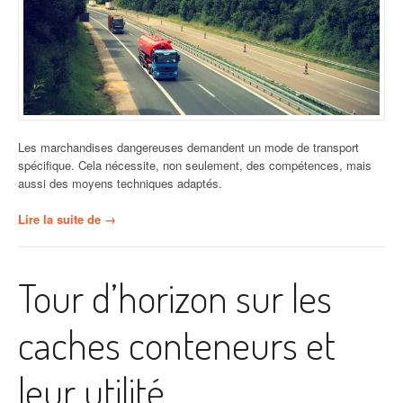
Les marchandises dangereuses demandent un mode de transport
spécifique. Cela nécessite, non seulement, des compétences, mais
aussi des moyens techniques adaptés.
« Transport
Lire la suite de
→
de
marchandises
dangereuses
Tour d’horizon sur les
:
ce
qu’il
caches conteneurs et
faut
savoir »
leur utilité