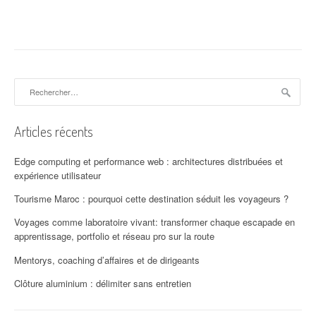
i
g
a
Rechercher :
t
i
Articles récents
o
Edge computing et performance web : architectures distribuées et
n
expérience utilisateur
d
Tourisme Maroc : pourquoi cette destination séduit les voyageurs ?
'
Voyages comme laboratoire vivant: transformer chaque escapade en
apprentissage, portfolio et réseau pro sur la route
a
Mentorys, coaching d’affaires et de dirigeants
r
Clôture aluminium : délimiter sans entretien
t