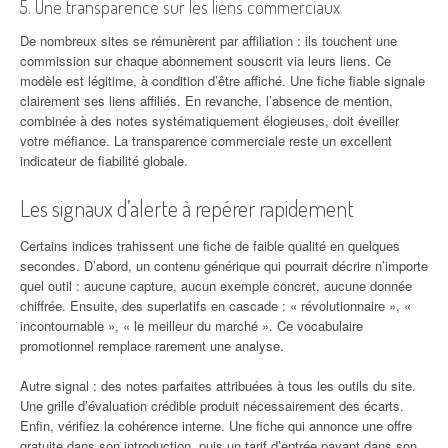
5. Une transparence sur les liens commerciaux
De nombreux sites se rémunèrent par affiliation : ils touchent une
commission sur chaque abonnement souscrit via leurs liens. Ce
modèle est légitime, à condition d’être affiché. Une fiche fiable signale
clairement ses liens affiliés. En revanche, l’absence de mention,
combinée à des notes systématiquement élogieuses, doit éveiller
votre méfiance. La transparence commerciale reste un excellent
indicateur de fiabilité globale.
Les signaux d’alerte à repérer rapidement
Certains indices trahissent une fiche de faible qualité en quelques
secondes. D’abord, un contenu générique qui pourrait décrire n’importe
quel outil : aucune capture, aucun exemple concret, aucune donnée
chiffrée. Ensuite, des superlatifs en cascade : « révolutionnaire », «
incontournable », « le meilleur du marché ». Ce vocabulaire
promotionnel remplace rarement une analyse.
Autre signal : des notes parfaites attribuées à tous les outils du site.
Une grille d’évaluation crédible produit nécessairement des écarts.
Enfin, vérifiez la cohérence interne. Une fiche qui annonce une offre
gratuite dans son introduction, puis un tarif d’entrée payant dans son