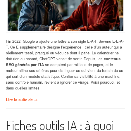
Fin 2022, Google a ajouté une lettre à son sigle E-A-T, devenu E-E-A-
T. Ce E supplémentaire désigne l’expérience : celle d’un auteur qui a
réellement testé, pratiqué ou vécu ce dont il parle. Le calendrier ne
doit rien au hasard, ChatGPT venait de sortir. Depuis, les
contenus
SEO générés par l’IA
se comptent par millions de pages, et le
moteur affine ses critères pour distinguer ce qui vient du terrain de ce
qui sort d’un modèle statistique. Confier sa visibilité à une machine,
sans contrôle humain, revient à ignorer ce virage. Voici pourquoi, et
dans quelles limites.
« Pourquoi
Lire la suite de
→
ne
pas
faire
Fiches outils IA : à quoi
confiance
à