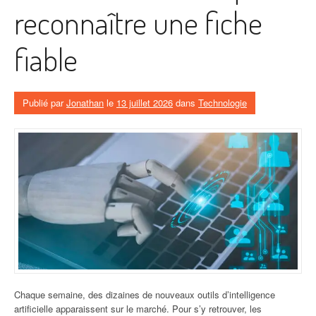
l’IA
reconnaître une fiche
pour
rédiger
fiable
vos
contenus
SEO »
Publié par
Jonathan
le
13 juillet 2026
dans
Technologie
Chaque semaine, des dizaines de nouveaux outils d’intelligence
artificielle apparaissent sur le marché. Pour s’y retrouver, les