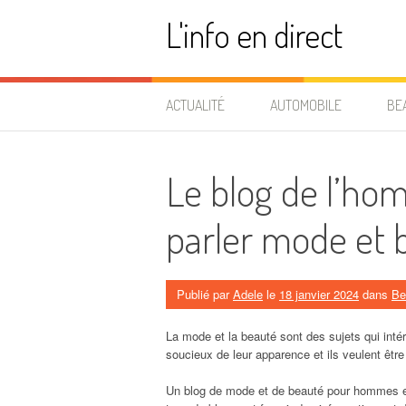
Aller
L'info en direct
au
contenu
ACTUALITÉ
AUTOMOBILE
BE
Le blog de l’h
parler mode et 
Publié par
Adele
le
18 janvier 2024
dans
Be
La mode et la beauté sont des sujets qui in
soucieux de leur apparence et ils veulent être
Un blog de mode et de beauté pour hommes e