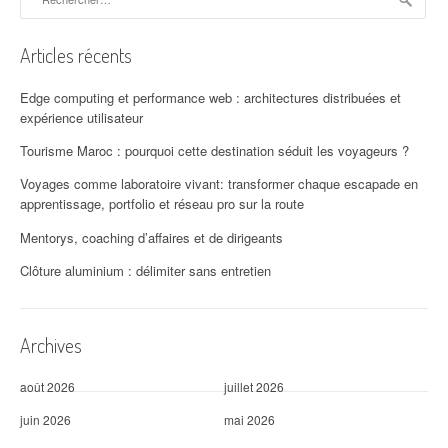
t
i
Articles récents
o
Edge computing et performance web : architectures distribuées et
n
expérience utilisateur
d
Tourisme Maroc : pourquoi cette destination séduit les voyageurs ?
'
Voyages comme laboratoire vivant: transformer chaque escapade en
apprentissage, portfolio et réseau pro sur la route
a
Mentorys, coaching d’affaires et de dirigeants
r
Clôture aluminium : délimiter sans entretien
t
i
Archives
c
août 2026
juillet 2026
l
juin 2026
mai 2026
e