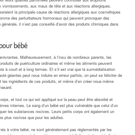
x vomissements, aux maux de tête et aux réactions allergiques.
eraient la principale cause de réactions allergiques aux cosmétiques
omme des perturbateurs hormonaux qui peuvent provoquer des
n générale, il n’est pas conseillé d’avoir des produits chimiques dans
 pour bébé
 enivrantes. Malheureusement, à l’insu de nombreux parents, les
s produits de puériculture ordinaires et même les aliments peuvent
is à court et à long termes. Et s’il est vrai que la surmédiatisation
té géantes peut nous induire en erreur parfois, on peut se féliciter de
ant les ingrédients de ces produits, et même d’en créer nous-même
 hasard.
orps, et tout ce qui est appliqué sur la peau peut être absorbé et
tèmes internes. Le sang d’un bébé est plus vulnérable que celui d’un
oquer les substances nocives. Leurs petits corps ont également un
es plus nocives que pour les adultes.
nés à votre bébé, ne sont généralement pas réglementés par les