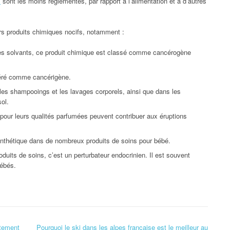
s
sont les moins réglementés, par rapport à l’alimentation et à d’autres
rs produits chimiques nocifs, notamment :
les solvants, ce produit chimique est classé comme cancérogène
déré comme cancérigène.
es shampooings et les lavages corporels, ainsi que dans les
sol.
pour leurs qualités parfumées peuvent contribuer aux éruptions
nthétique dans de nombreux produits de soins pour bébé.
duits de soins, c’est un perturbateur endocrinien. Il est souvent
bébés.
ntement
Pourquoi le ski dans les alpes française est le meilleur au