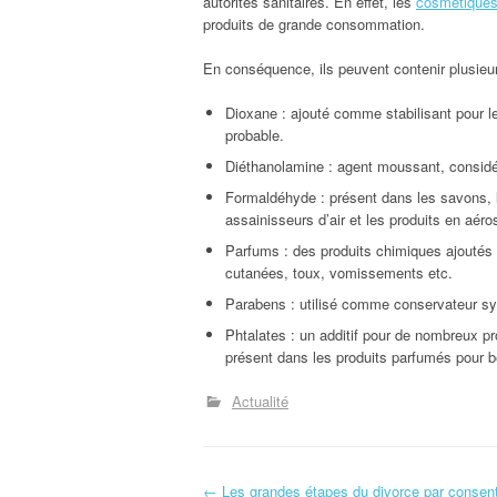
autorités sanitaires. En effet, les
cosmétique
produits de grande consommation.
En conséquence, ils peuvent contenir plusieu
Dioxane : ajouté comme stabilisant pour 
probable.
Diéthanolamine : agent moussant, consi
Formaldéhyde : présent dans les savons, l
assainisseurs d’air et les produits en aéro
Parfums : des produits chimiques ajoutés 
cutanées, toux, vomissements etc.
Parabens : utilisé comme conservateur sy
Phtalates : un additif pour de nombreux pro
présent dans les produits parfumés pour 
Actualité
←
Les grandes étapes du divorce par conse