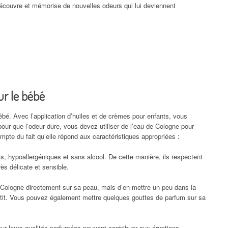
écouvre et mémorise de nouvelles odeurs qui lui deviennent
ur le bébé
ébé. Avec l’application d’huiles et de crèmes pour enfants, vous
our que l’odeur dure, vous devez utiliser de l’eau de Cologne pour
mpte du fait qu’elle répond aux caractéristiques appropriées :
s, hypoallergéniques et sans alcool. De cette manière, ils respectent
ès délicate et sensible.
de Cologne directement sur sa peau, mais d’en mettre un peu dans la
petit. Vous pouvez également mettre quelques gouttes de parfum sur sa
pour leurs qualités parfumées peuvent contribuer aux éruptions