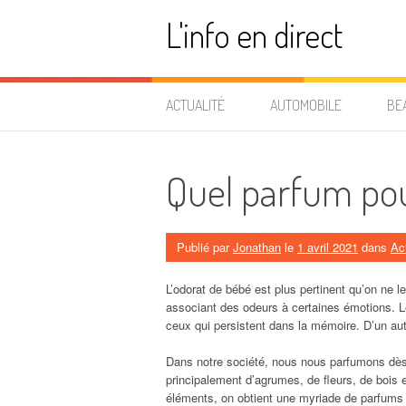
Aller
L'info en direct
au
contenu
ACTUALITÉ
AUTOMOBILE
BE
Quel parfum po
Publié par
Jonathan
le
1 avril 2021
dans
Act
L’odorat de bébé est plus pertinent qu’on ne
associant des odeurs à certaines émotions. L
ceux qui persistent dans la mémoire. D’un au
Dans notre société, nous nous parfumons dès
principalement d’agrumes, de fleurs, de bois
éléments, on obtient une myriade de parfums