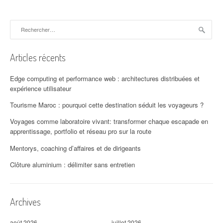
g
a
Rechercher :
t
Articles récents
i
o
Edge computing et performance web : architectures distribuées et
expérience utilisateur
n
Tourisme Maroc : pourquoi cette destination séduit les voyageurs ?
d
Voyages comme laboratoire vivant: transformer chaque escapade en
'
apprentissage, portfolio et réseau pro sur la route
Mentorys, coaching d’affaires et de dirigeants
a
Clôture aluminium : délimiter sans entretien
r
t
Archives
i
août 2026
juillet 2026