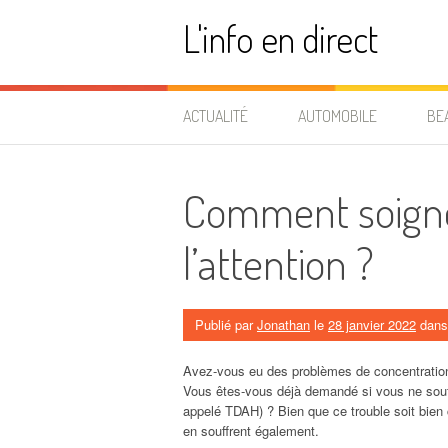
Aller
L'info en direct
au
contenu
ACTUALITÉ
AUTOMOBILE
BE
Comment soigner
l’attention ?
Publié par
Jonathan
le
28 janvier 2022
dan
Avez-vous eu des problèmes de concentration, d
Vous êtes-vous déjà demandé si vous ne souffri
appelé TDAH) ? Bien que ce trouble soit bie
en souffrent également.