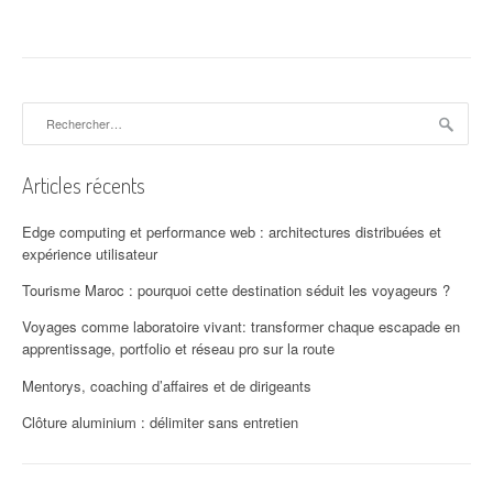
i
g
a
Rechercher :
t
i
Articles récents
o
Edge computing et performance web : architectures distribuées et
n
expérience utilisateur
d
Tourisme Maroc : pourquoi cette destination séduit les voyageurs ?
'
Voyages comme laboratoire vivant: transformer chaque escapade en
apprentissage, portfolio et réseau pro sur la route
a
Mentorys, coaching d’affaires et de dirigeants
r
Clôture aluminium : délimiter sans entretien
t