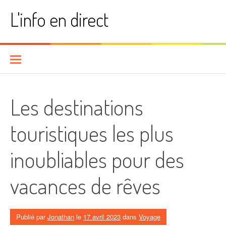
Aller
L'info en direct
au
contenu
Les destinations
touristiques les plus
inoubliables pour des
vacances de rêves
Publié par
Jonathan
le
17 avril 2023
dans
Voyage