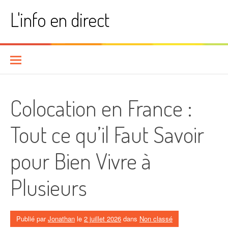
Aller
L'info en direct
au
contenu
Colocation en France :
Tout ce qu’il Faut Savoir
pour Bien Vivre à
Plusieurs
Publié par
Jonathan
le
2 juillet 2026
dans
Non classé