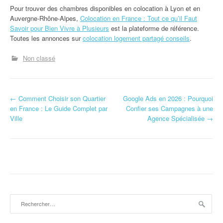
Pour trouver des chambres disponibles en colocation à Lyon et en
Auvergne-Rhône-Alpes,
Colocation en France : Tout ce qu’il Faut
Savoir pour Bien Vivre à Plusieurs
est la plateforme de référence.
Toutes les annonces sur
colocation logement partagé conseils
.
Non classé
N
←
Comment Choisir son Quartier
Google Ads en 2026 : Pourquoi
en France : Le Guide Complet par
Confier ses Campagnes à une
a
Ville
Agence Spécialisée
→
v
i
g
a
Rechercher :
t