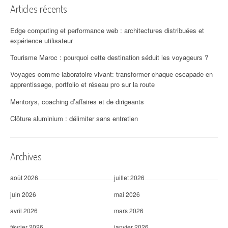
i
Articles récents
o
Edge computing et performance web : architectures distribuées et
n
expérience utilisateur
d
Tourisme Maroc : pourquoi cette destination séduit les voyageurs ?
'
Voyages comme laboratoire vivant: transformer chaque escapade en
apprentissage, portfolio et réseau pro sur la route
a
Mentorys, coaching d’affaires et de dirigeants
r
Clôture aluminium : délimiter sans entretien
t
i
Archives
c
août 2026
juillet 2026
l
juin 2026
mai 2026
e
avril 2026
mars 2026
février 2026
janvier 2026