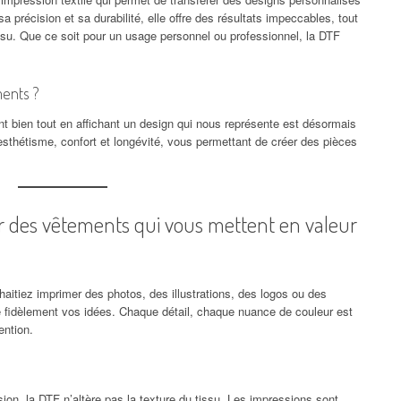
précision et sa durabilité, elle offre des résultats impeccables, tout
issu. Que ce soit pour un usage personnel ou professionnel, la DTF
ments ?
t bien tout en affichant un design qui nous représente est désormais
 esthétisme, confort et longévité, vous permettant de créer des pièces
r des vêtements qui vous mettent en valeur
aitiez imprimer des photos, des illustrations, des logos ou des
e fidèlement vos idées. Chaque détail, chaque nuance de couleur est
ention.
ion, la DTF n’altère pas la texture du tissu. Les impressions sont