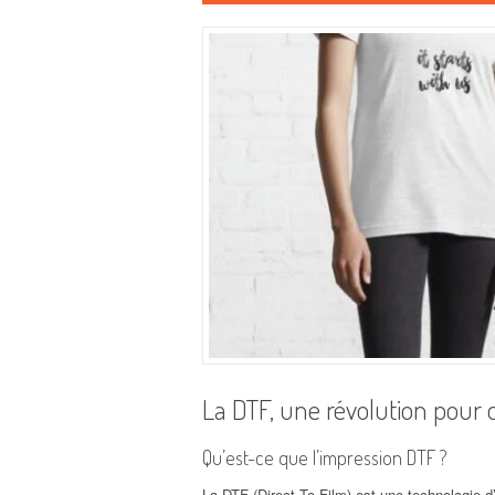
La DTF, une révolution pour
Qu’est-ce que l’impression DTF ?
La DTF (Direct To Film) est une technologie d