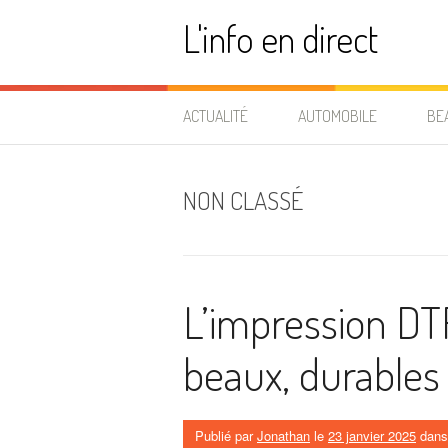
Aller
L'info en direct
au
contenu
ACTUALITÉ
AUTOMOBILE
BE
NON CLASSÉ
L’impression DT
beaux, durables 
Publié par
Jonathan
le
23 janvier 2025
dan