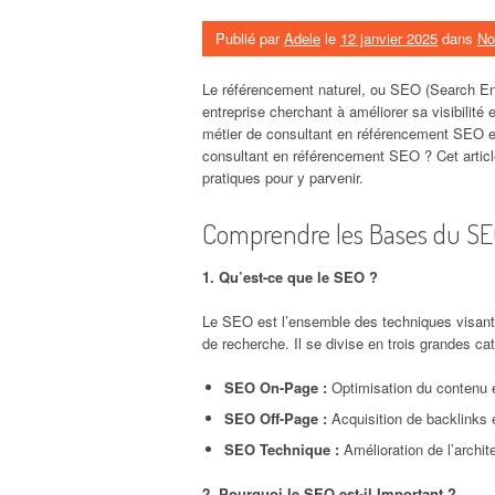
Publié par
Adele
le
12 janvier 2025
dans
No
Le référencement naturel, ou SEO (Search Eng
entreprise cherchant à améliorer sa visibilit
métier de consultant en référencement SEO es
consultant en référencement SEO ? Cet articl
pratiques pour y parvenir.
Comprendre les Bases du S
1. Qu’est-ce que le SEO ?
Le SEO est l’ensemble des techniques visant à
de recherche. Il se divise en trois grandes cat
SEO On-Page :
Optimisation du contenu et
SEO Off-Page :
Acquisition de backlinks e
SEO Technique :
Amélioration de l’archit
2. Pourquoi le SEO est-il Important ?