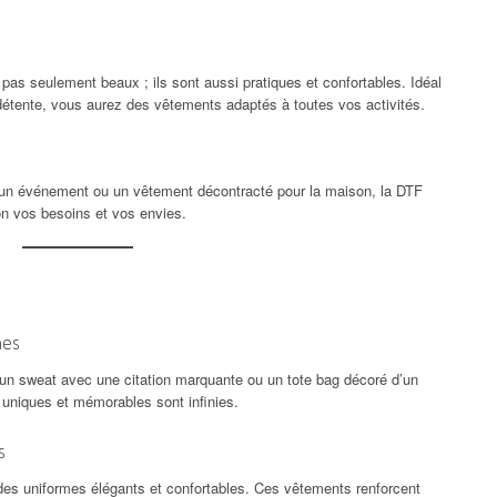
as seulement beaux ; ils sont aussi pratiques et confortables. Idéal
e détente, vous aurez des vêtements adaptés à toutes vos activités.
un événement ou un vêtement décontracté pour la maison, la DTF
n vos besoins et vos envies.
hes
, un sweat avec une citation marquante ou un tote bag décoré d’un
x uniques et mémorables sont infinies.
s
 des uniformes élégants et confortables. Ces vêtements renforcent