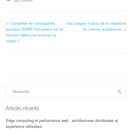
N
←
Conseiller en naturopathie :
Les usages malins de la chapelure
pourquoi ADNR Formations est le
en cuisine quotidienne
→
a
tremplin idéal pour exercer ce
métier ?
v
i
g
a
t
Rechercher :
i
Articles récents
o
n
Edge computing et performance web : architectures distribuées et
expérience utilisateur
d