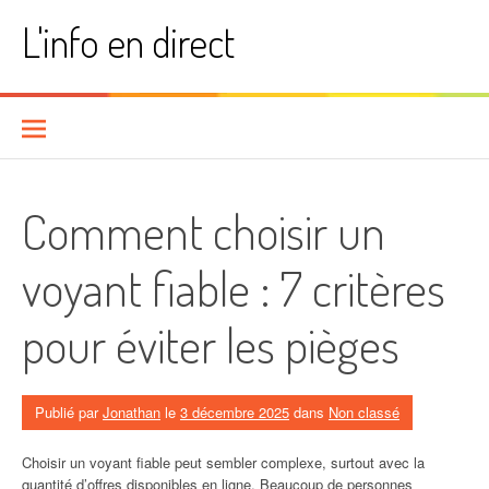
Aller
L'info en direct
au
contenu
Comment choisir un
voyant fiable : 7 critères
pour éviter les pièges
Publié par
Jonathan
le
3 décembre 2025
dans
Non classé
Choisir un voyant fiable peut sembler complexe, surtout avec la
quantité d’offres disponibles en ligne. Beaucoup de personnes