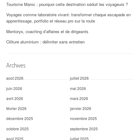
Tourisme Maroc : pourquoi cette destination séduit les voyageurs ?
'
Voyages comme laboratoire vivant: transformer chaque escapade en
a
apprentissage, portfolio et réseau pro sur la route
r
Mentorys, coaching d’affaires et de dirigeants
t
Clôture aluminium : délimiter sans entretien
i
Archives
c
l
août 2026
juillet 2026
e
juin 2026
mai 2026
avril 2026
mars 2026
février 2026
janvier 2026
décembre 2025
novembre 2025
octobre 2025
septembre 2025
août 2025
juillet 2025