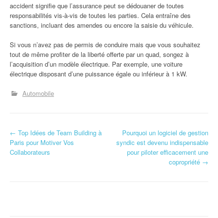
accident signifie que l’assurance peut se dédouaner de toutes
responsabilités vis-à-vis de toutes les parties. Cela entraîne des
sanctions, incluant des amendes ou encore la saisie du véhicule.
Si vous n’avez pas de permis de conduire mais que vous souhaitez
tout de même profiter de la liberté offerte par un quad, songez à
l’acquisition d’un modèle électrique. Par exemple, une voiture
électrique disposant d’une puissance égale ou inférieur à 1 kW.
Automobile
N
←
Top Idées de Team Building à
Pourquoi un logiciel de gestion
Paris pour Motiver Vos
syndic est devenu indispensable
a
Collaborateurs
pour piloter efficacement une
copropriété
→
v
i
g