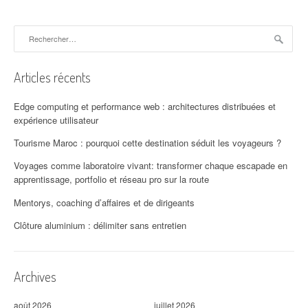
a
t
Rechercher :
i
Articles récents
o
n
Edge computing et performance web : architectures distribuées et
expérience utilisateur
d
Tourisme Maroc : pourquoi cette destination séduit les voyageurs ?
'
Voyages comme laboratoire vivant: transformer chaque escapade en
a
apprentissage, portfolio et réseau pro sur la route
r
Mentorys, coaching d’affaires et de dirigeants
t
Clôture aluminium : délimiter sans entretien
i
Archives
c
l
août 2026
juillet 2026