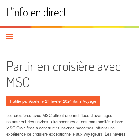
Aller
L'info en direct
au
contenu
Partir en croisière avec
MSC
Publié par
Adele
le
27 février 2024
dans
Voyage
Les croisières avec MSC offrent une multitude d’avantages,
notamment des navires ultramodernes et des commodités à bord.
MSC Croisières a construit 12 navires modernes, offrant une
expérience de croisière exceptionnelle aux voyageurs. Les navires