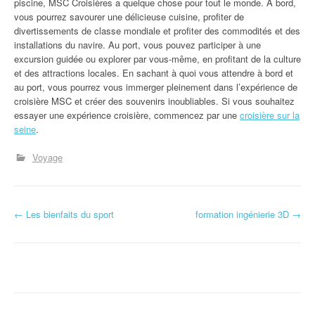
piscine, MSC Croisières a quelque chose pour tout le monde. À bord,
vous pourrez savourer une délicieuse cuisine, profiter de
divertissements de classe mondiale et profiter des commodités et des
installations du navire. Au port, vous pouvez participer à une
excursion guidée ou explorer par vous-même, en profitant de la culture
et des attractions locales. En sachant à quoi vous attendre à bord et
au port, vous pourrez vous immerger pleinement dans l’expérience de
croisière MSC et créer des souvenirs inoubliables. Si vous souhaitez
essayer une expérience croisière, commencez par une
croisière sur la
seine
.
Voyage
N
←
Les bienfaits du sport
formation ingénierie 3D
→
a
v
i