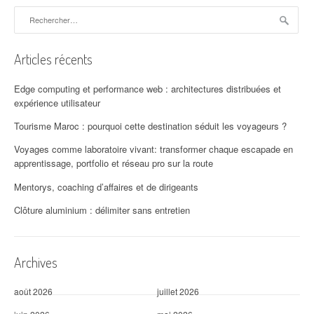
g
Rechercher :
a
t
Articles récents
i
Edge computing et performance web : architectures distribuées et
o
expérience utilisateur
n
Tourisme Maroc : pourquoi cette destination séduit les voyageurs ?
Voyages comme laboratoire vivant: transformer chaque escapade en
d
apprentissage, portfolio et réseau pro sur la route
'
Mentorys, coaching d’affaires et de dirigeants
a
Clôture aluminium : délimiter sans entretien
r
t
Archives
i
août 2026
juillet 2026
c