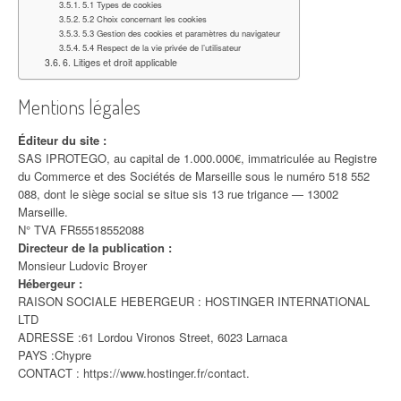
5.1 Types de cookies
5.2 Choix concernant les cookies
5.3 Gestion des cookies et paramètres du navigateur
5.4 Respect de la vie privée de l’utilisateur
6. Litiges et droit applicable
Mentions légales
Éditeur du site :
SAS IPROTEGO, au capital de 1.000.000€, immatriculée au Registre
du Commerce et des Sociétés de Marseille sous le numéro 518 552
088, dont le siège social se situe sis 13 rue trigance — 13002
Marseille.
N° TVA FR55518552088
Directeur de la publication :
Monsieur Ludovic Broyer
Hébergeur :
RAISON SOCIALE HEBERGEUR : HOSTINGER INTERNATIONAL
LTD
ADRESSE :61 Lordou Vironos Street, 6023 Larnaca
PAYS :Chypre
CONTACT : https://www.hostinger.fr/contact.