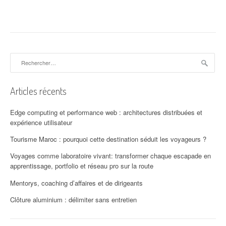
i
g
a
Rechercher :
t
i
Articles récents
o
Edge computing et performance web : architectures distribuées et
n
expérience utilisateur
d
Tourisme Maroc : pourquoi cette destination séduit les voyageurs ?
'
Voyages comme laboratoire vivant: transformer chaque escapade en
apprentissage, portfolio et réseau pro sur la route
a
Mentorys, coaching d’affaires et de dirigeants
r
Clôture aluminium : délimiter sans entretien
t