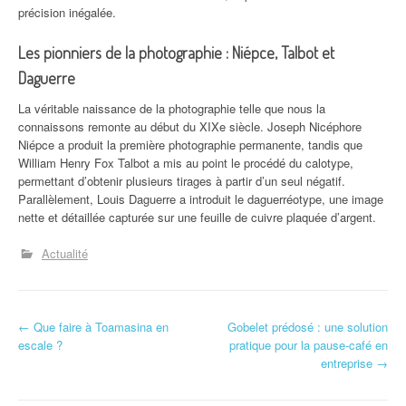
précision inégalée.
Les pionniers de la photographie : Niépce, Talbot et
Daguerre
La véritable naissance de la photographie telle que nous la
connaissons remonte au début du XIXe siècle. Joseph Nicéphore
Niépce a produit la première photographie permanente, tandis que
William Henry Fox Talbot a mis au point le procédé du calotype,
permettant d’obtenir plusieurs tirages à partir d’un seul négatif.
Parallèlement, Louis Daguerre a introduit le daguerréotype, une image
nette et détaillée capturée sur une feuille de cuivre plaquée d’argent.
Actualité
N
←
Que faire à Toamasina en
Gobelet prédosé : une solution
escale ?
pratique pour la pause-café en
a
entreprise
→
v