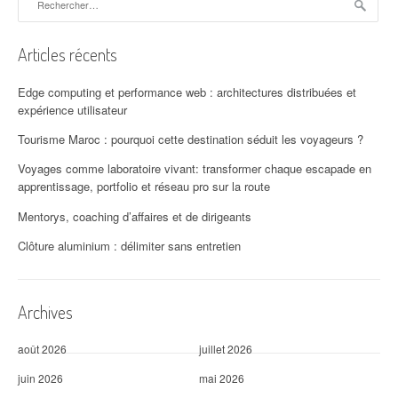
t
i
Articles récents
o
Edge computing et performance web : architectures distribuées et
n
expérience utilisateur
d
Tourisme Maroc : pourquoi cette destination séduit les voyageurs ?
'
Voyages comme laboratoire vivant: transformer chaque escapade en
apprentissage, portfolio et réseau pro sur la route
a
Mentorys, coaching d’affaires et de dirigeants
r
Clôture aluminium : délimiter sans entretien
t
i
Archives
c
août 2026
juillet 2026
l
juin 2026
mai 2026