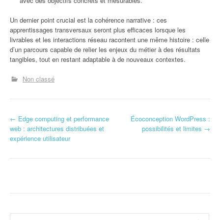
avec des objectifs concrets et mesurables.
Un dernier point crucial est la cohérence narrative : ces
apprentissages transversaux seront plus efficaces lorsque les
livrables et les interactions réseau racontent une même histoire : celle
d’un parcours capable de relier les enjeux du métier à des résultats
tangibles, tout en restant adaptable à de nouveaux contextes.
Non classé
N
←
Edge computing et performance
Écoconception WordPress :
web : architectures distribuées et
possibilités et limites
→
a
expérience utilisateur
v
i
g
a
Rechercher :