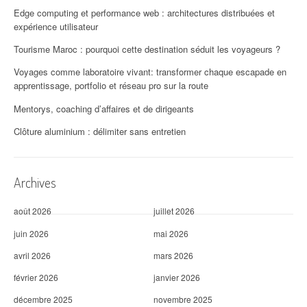
o
Edge computing et performance web : architectures distribuées et
expérience utilisateur
n
Tourisme Maroc : pourquoi cette destination séduit les voyageurs ?
d
Voyages comme laboratoire vivant: transformer chaque escapade en
'
apprentissage, portfolio et réseau pro sur la route
Mentorys, coaching d’affaires et de dirigeants
a
Clôture aluminium : délimiter sans entretien
r
t
Archives
i
c
août 2026
juillet 2026
l
juin 2026
mai 2026
avril 2026
mars 2026
e
février 2026
janvier 2026
décembre 2025
novembre 2025