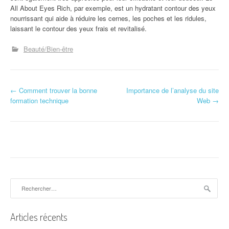
All About Eyes Rich, par exemple, est un hydratant contour des yeux
nourrissant qui aide à réduire les cernes, les poches et les ridules,
laissant le contour des yeux frais et revitalisé.
Beauté/Bien-être
N
←
Comment trouver la bonne
Importance de l’analyse du site
formation technique
Web
→
a
v
i
g
a
Rechercher :
t
Articles récents
i