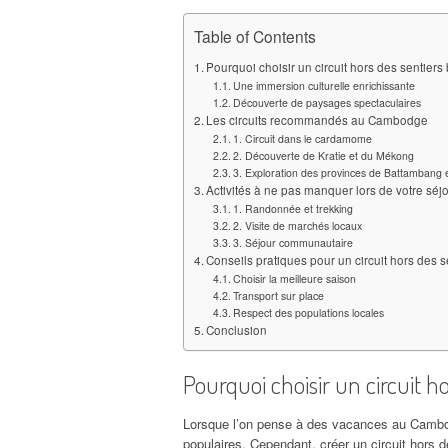
Table of Contents
Pourquoi choisir un circuit hors des sentie
Une immersion culturelle enrichissante
Découverte de paysages spectaculaires
Les circuits recommandés au Cambodge
1. Circuit dans le cardamome
2. Découverte de Kratie et du Mékong
3. Exploration des provinces de Battambang 
Activités à ne pas manquer lors de votre séj
1. Randonnée et trekking
2. Visite de marchés locaux
3. Séjour communautaire
Conseils pratiques pour un circuit hors des s
Choisir la meilleure saison
Transport sur place
Respect des populations locales
Conclusion
Pourquoi choisir un circuit 
Lorsque l’on pense à des vacances au Cambodge
populaires. Cependant, créer un circuit hors d