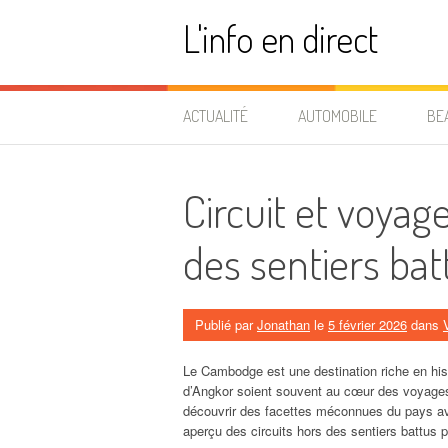
Aller
L'info en direct
au
contenu
ACTUALITÉ
AUTOMOBILE
BE
Circuit et voya
des sentiers bat
Publié par
Jonathan
le
5 février 2026
dans
Le Cambodge est une destination riche en his
d’Angkor soient souvent au cœur des voyages
découvrir des facettes méconnues du pays 
aperçu des circuits hors des sentiers battu